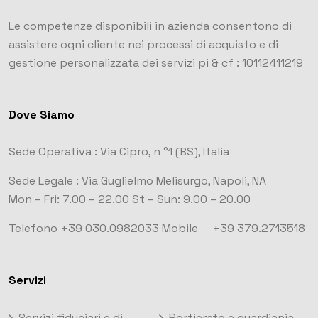
Le competenze disponibili in azienda consentono di
assistere ogni cliente nei processi di acquisto e di
gestione personalizzata dei servizi
pi & cf : 10112411219
Dove Siamo
Sede Operativa :
Via Cipro, n °1
(BS), Italia
Sede Legale :
Via Guglielmo Melisurgo, Napoli, NA
Mon – Fri: 7.00 – 22.00
St – Sun: 9.00 – 20.00
Telefono +39 030.0982033
Mobile +39 379.2713518
Servizi
Servizi fiduciari e di
Portierato e guardiania